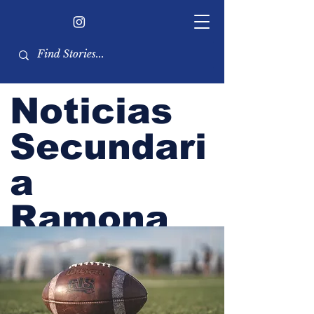
Noticias
Secundari
a
Ramona
Boletín del alumnado de RHS