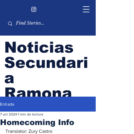
Noticias
Secundari
a
Ramona
Entrada
Boletín del alumnado de RHS
7 oct 2024
1 min de lectura
Homecoming Info
Translator: Zury Castro