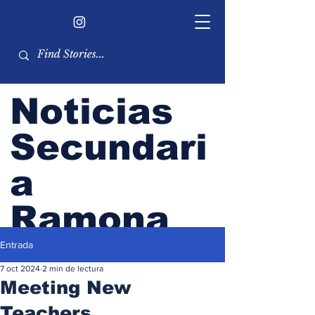
Noticias
Secundari
a
Ramona
Entrada
Boletín del alumnado de RHS
7 oct 2024
2 min de lectura
Meeting New
Teachers